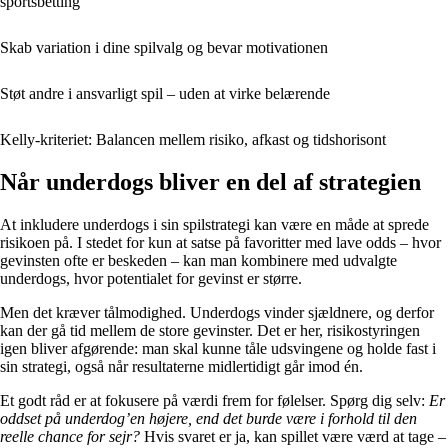
sportsbetting
Skab variation i dine spilvalg og bevar motivationen
Støt andre i ansvarligt spil – uden at virke belærende
Kelly-kriteriet: Balancen mellem risiko, afkast og tidshorisont
Når underdogs bliver en del af strategien
At inkludere underdogs i sin spilstrategi kan være en måde at sprede
risikoen på. I stedet for kun at satse på favoritter med lave odds – hvor
gevinsten ofte er beskeden – kan man kombinere med udvalgte
underdogs, hvor potentialet for gevinst er større.
Men det kræver tålmodighed. Underdogs vinder sjældnere, og derfor
kan der gå tid mellem de store gevinster. Det er her, risikostyringen
igen bliver afgørende: man skal kunne tåle udsvingene og holde fast i
sin strategi, også når resultaterne midlertidigt går imod én.
Et godt råd er at fokusere på værdi frem for følelser. Spørg dig selv:
Er
oddset på underdog’en højere, end det burde være i forhold til den
reelle chance for sejr?
Hvis svaret er ja, kan spillet være værd at tage –