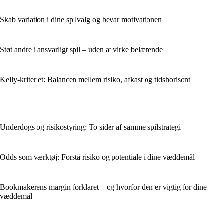
Skab variation i dine spilvalg og bevar motivationen
Støt andre i ansvarligt spil – uden at virke belærende
Kelly-kriteriet: Balancen mellem risiko, afkast og tidshorisont
Underdogs og risikostyring: To sider af samme spilstrategi
Odds som værktøj: Forstå risiko og potentiale i dine væddemål
Bookmakerens margin forklaret – og hvorfor den er vigtig for dine
væddemål