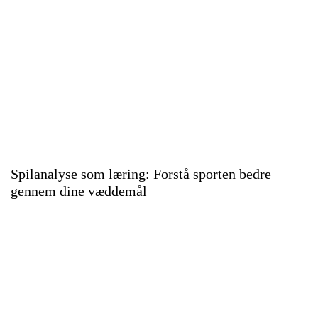
Spilanalyse som læring: Forstå sporten bedre
gennem dine væddemål