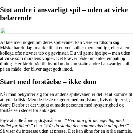
Støt andre i ansvarligt spil – uden at virke
belærende
At tale med nogen om deres spillevaner kan være en følsom sag.
Måske har du lagt mærke til, at en ven spiller mere end før, eller at en
kollega ofte nævner tab og gevinster. Du vil gerne hjælpe – men uden
at virke som moralens vogter. Det kræver både omtanke, empati og
timing. Her får du råd til, hvordan du kan støtte andre i ansvarligt spil
på en måde, der bliver taget godt imod.
Start med forståelse – ikke dom
Når man bekymrer sig for en andens spillevaner, er det let at komme til
at lyde kritisk. Men de fleste reagerer med modstand, hvis de føler sig
dømt. Derfor er det vigtigt at møde personen med nysgerrighed og
forståelse i stedet for anklager.
Prøv at stille åbne spørgsmål som:
“Hvordan går det egentlig med
spillet for tiden?”
eller
“Får du stadig den samme glæde ud af det?”
Så viser du interesse uden at presse. Det kan åbne for en ærlig samtale,