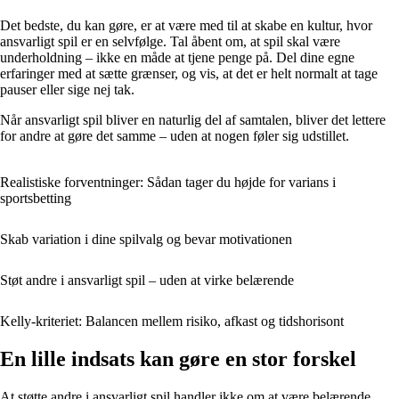
Det bedste, du kan gøre, er at være med til at skabe en kultur, hvor
ansvarligt spil er en selvfølge. Tal åbent om, at spil skal være
underholdning – ikke en måde at tjene penge på. Del dine egne
erfaringer med at sætte grænser, og vis, at det er helt normalt at tage
pauser eller sige nej tak.
Når ansvarligt spil bliver en naturlig del af samtalen, bliver det lettere
for andre at gøre det samme – uden at nogen føler sig udstillet.
Realistiske forventninger: Sådan tager du højde for varians i
sportsbetting
Skab variation i dine spilvalg og bevar motivationen
Støt andre i ansvarligt spil – uden at virke belærende
Kelly-kriteriet: Balancen mellem risiko, afkast og tidshorisont
En lille indsats kan gøre en stor forskel
At støtte andre i ansvarligt spil handler ikke om at være belærende,