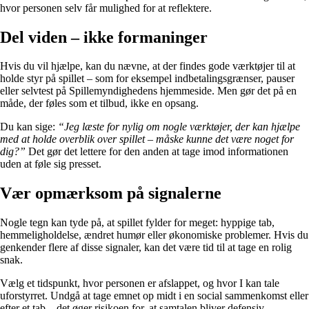
hvor personen selv får mulighed for at reflektere.
Del viden – ikke formaninger
Hvis du vil hjælpe, kan du nævne, at der findes gode værktøjer til at
holde styr på spillet – som for eksempel indbetalingsgrænser, pauser
eller selvtest på Spillemyndighedens hjemmeside. Men gør det på en
måde, der føles som et tilbud, ikke en opsang.
Du kan sige:
“Jeg læste for nylig om nogle værktøjer, der kan hjælpe
med at holde overblik over spillet – måske kunne det være noget for
dig?”
Det gør det lettere for den anden at tage imod informationen
uden at føle sig presset.
Vær opmærksom på signalerne
Nogle tegn kan tyde på, at spillet fylder for meget: hyppige tab,
hemmeligholdelse, ændret humør eller økonomiske problemer. Hvis du
genkender flere af disse signaler, kan det være tid til at tage en rolig
snak.
Vælg et tidspunkt, hvor personen er afslappet, og hvor I kan tale
uforstyrret. Undgå at tage emnet op midt i en social sammenkomst eller
efter et tab – det øger risikoen for, at samtalen bliver defensiv.