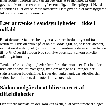
Efter nogle hundrede spil kan du begynde at se mønstre. Er dine
gevinster koncentreret omkring bestemte ligaer eller spiltyper? Har du
en tendens til at overvurdere favoritter? Data giver dig et mere nøgternt
billede end mavefornemmelsen.
Lær at tænke i sandsynligheder – ikke i
udfald
En af de største fælder i betting er at vurdere beslutninger ud fra
resultatet. Hvis du spiller på et hold til odds 3,00, og de taber knebent,
var det måske stadig et godt spil, hvis du vurderede deres vinderchance
til 40 %. Over tid vil den type spil give overskud, selvom enkelte
udfald går imod dig.
Tænk derfor i sandsynligheder frem for enkeltresultater. Det handler
ikke om at have ret hver gang, men om at tage beslutninger, der
statistisk set er fordelagtige. Det er den tankegang, der adskiller den
seriøse bettor fra den, der jagter hurtige gevinster.
Sådan undgår du at blive narret af
tilfældigheder
Der er flere mentale fælder, som kan få dig til at overvurdere din egen