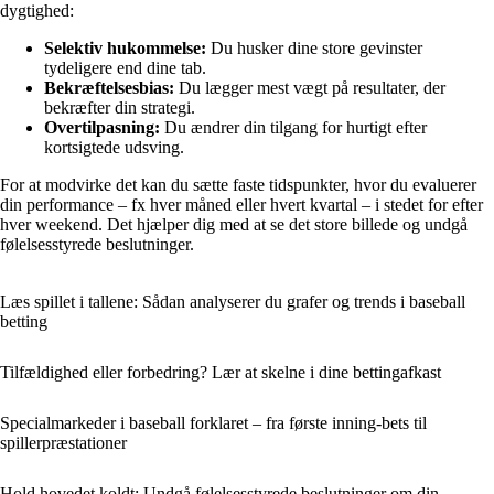
dygtighed:
Selektiv hukommelse:
Du husker dine store gevinster
tydeligere end dine tab.
Bekræftelsesbias:
Du lægger mest vægt på resultater, der
bekræfter din strategi.
Overtilpasning:
Du ændrer din tilgang for hurtigt efter
kortsigtede udsving.
For at modvirke det kan du sætte faste tidspunkter, hvor du evaluerer
din performance – fx hver måned eller hvert kvartal – i stedet for efter
hver weekend. Det hjælper dig med at se det store billede og undgå
følelsesstyrede beslutninger.
Læs spillet i tallene: Sådan analyserer du grafer og trends i baseball
betting
Tilfældighed eller forbedring? Lær at skelne i dine bettingafkast
Specialmarkeder i baseball forklaret – fra første inning-bets til
spillerpræstationer
Hold hovedet koldt: Undgå følelsesstyrede beslutninger om din