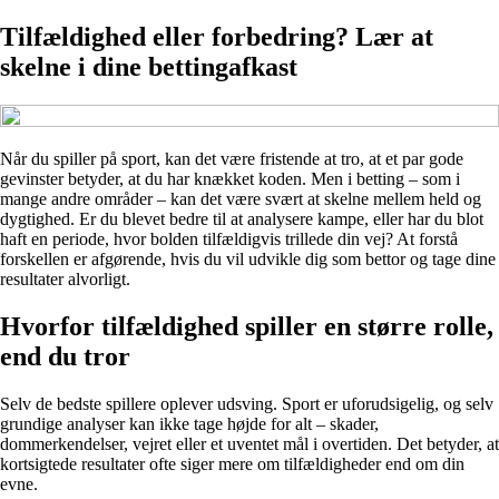
Tilfældighed eller forbedring? Lær at
skelne i dine bettingafkast
Når du spiller på sport, kan det være fristende at tro, at et par gode
gevinster betyder, at du har knækket koden. Men i betting – som i
mange andre områder – kan det være svært at skelne mellem held og
dygtighed. Er du blevet bedre til at analysere kampe, eller har du blot
haft en periode, hvor bolden tilfældigvis trillede din vej? At forstå
forskellen er afgørende, hvis du vil udvikle dig som bettor og tage dine
resultater alvorligt.
Hvorfor tilfældighed spiller en større rolle,
end du tror
Selv de bedste spillere oplever udsving. Sport er uforudsigelig, og selv
grundige analyser kan ikke tage højde for alt – skader,
dommerkendelser, vejret eller et uventet mål i overtiden. Det betyder, at
kortsigtede resultater ofte siger mere om tilfældigheder end om din
evne.