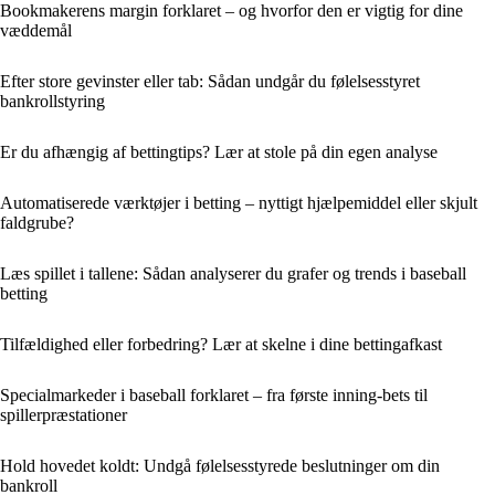
Bookmakerens margin forklaret – og hvorfor den er vigtig for dine
væddemål
Efter store gevinster eller tab: Sådan undgår du følelsesstyret
bankrollstyring
Er du afhængig af bettingtips? Lær at stole på din egen analyse
Automatiserede værktøjer i betting – nyttigt hjælpemiddel eller skjult
faldgrube?
Læs spillet i tallene: Sådan analyserer du grafer og trends i baseball
betting
Tilfældighed eller forbedring? Lær at skelne i dine bettingafkast
Specialmarkeder i baseball forklaret – fra første inning-bets til
spillerpræstationer
Hold hovedet koldt: Undgå følelsesstyrede beslutninger om din
bankroll