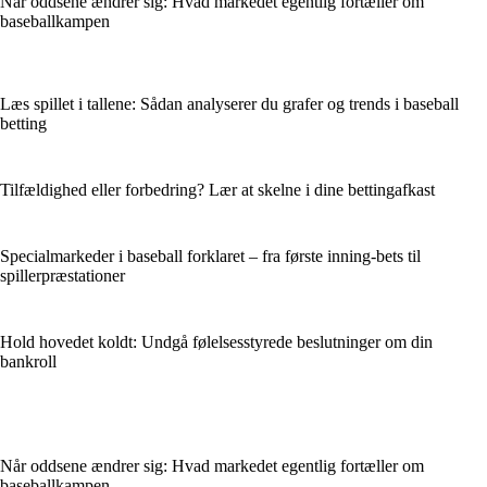
Når oddsene ændrer sig: Hvad markedet egentlig fortæller om
baseballkampen
Læs spillet i tallene: Sådan analyserer du grafer og trends i baseball
betting
Tilfældighed eller forbedring? Lær at skelne i dine bettingafkast
Specialmarkeder i baseball forklaret – fra første inning-bets til
spillerpræstationer
Hold hovedet koldt: Undgå følelsesstyrede beslutninger om din
bankroll
Når oddsene ændrer sig: Hvad markedet egentlig fortæller om
baseballkampen