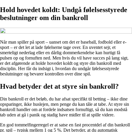
Hold hovedet koldt: Undgå følelsesstyrede
beslutninger om din bankroll
Når man spiller på sport – uanset om det er baseball, fodbold eller e-
sport – er det let at lade følelserne tage over. En uventet sejr, et
smerteligt nederlag eller en dårlig dommerkendelse kan hurtigt få
pulsen op og fornuften ned. Men hvis du vil have succes på lang sigt,
er det afgørende at holde hovedet koldt og styre din bankroll med
disciplin. Her får du indsigt i, hvordan du undgår følelsesstyrede
beslutninger og bevarer kontrollen over dine spil.
Hvad betyder det at styre sin bankroll?
Din bankroll er det beløb, du har afsat specifikt til betting – ikke dine
opsparinger, ikke huslejen, men penge du kan tåle at tabe. At styre sin
bankroll handler om at fordele indsatsen fornuftigt, så du kan modstå
tab uden at gå i panik og stadig have midler til at spille videre.
En god tommelfingerregel er at satse en fast procentdel af din bankroll
pr. spil – typisk mellem 1 og 5 %. Det betyder, at du automatisk