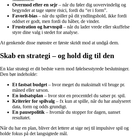
Overmod efter en sejr
– når du føler dig uovervindelig og
begynder at tage større risici, fordi du “er i form”.
Favorit-bias
– når du spiller på dit yndlingshold, ikke fordi
oddset er godt, men fordi du håber, de vinder.
Frustration og hævnspil
– når du lader vrede eller skuffelse
styre dine valg i stedet for analyse.
At genkende disse mønstre er første skridt mod at undgå dem.
Skab en strategi – og hold dig til den
En klar strategi er dit bedste værn mod følelsesstyrede beslutninger.
Den bør indeholde:
Et fastsat budget
– hvor meget du maksimalt vil bruge pr.
måned eller sæson.
En indsatsplan
– hvor stor en procentdel du satser pr. spil.
Kriterier for spilvalg
– fx kun at spille, når du har analyseret
data, form og odds grundigt.
En pausepolitik
– hvornår du stopper for dagen, uanset
resultatet.
Når du har en plan, bliver det lettere at sige nej til impulsive spil og
holde fokus på det langsigtede mål.