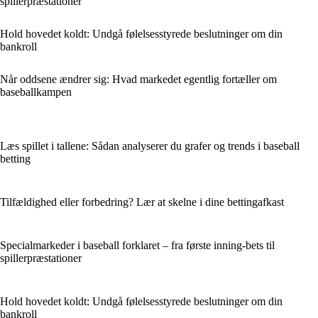
spillerpræstationer
Hold hovedet koldt: Undgå følelsesstyrede beslutninger om din
bankroll
Når oddsene ændrer sig: Hvad markedet egentlig fortæller om
baseballkampen
Læs spillet i tallene: Sådan analyserer du grafer og trends i baseball
betting
Tilfældighed eller forbedring? Lær at skelne i dine bettingafkast
Specialmarkeder i baseball forklaret – fra første inning-bets til
spillerpræstationer
Hold hovedet koldt: Undgå følelsesstyrede beslutninger om din
bankroll