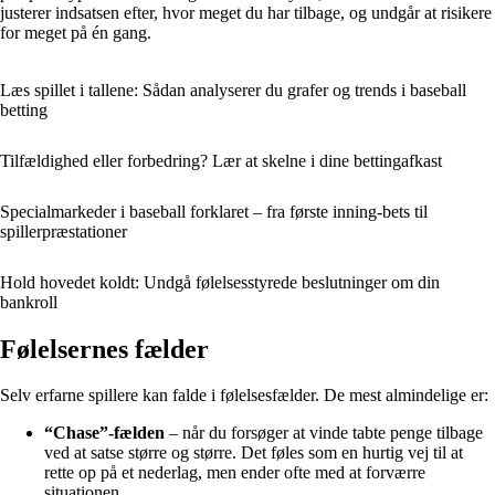
justerer indsatsen efter, hvor meget du har tilbage, og undgår at risikere
for meget på én gang.
Læs spillet i tallene: Sådan analyserer du grafer og trends i baseball
betting
Tilfældighed eller forbedring? Lær at skelne i dine bettingafkast
Specialmarkeder i baseball forklaret – fra første inning-bets til
spillerpræstationer
Hold hovedet koldt: Undgå følelsesstyrede beslutninger om din
bankroll
Følelsernes fælder
Selv erfarne spillere kan falde i følelsesfælder. De mest almindelige er:
“Chase”-fælden
– når du forsøger at vinde tabte penge tilbage
ved at satse større og større. Det føles som en hurtig vej til at
rette op på et nederlag, men ender ofte med at forværre
situationen.