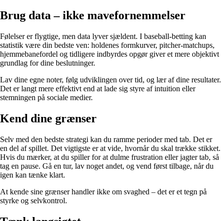
Brug data – ikke mavefornemmelser
Følelser er flygtige, men data lyver sjældent. I baseball-betting kan
statistik være din bedste ven: holdenes formkurver, pitcher-matchups,
hjemmebanefordel og tidligere indbyrdes opgør giver et mere objektivt
grundlag for dine beslutninger.
Lav dine egne noter, følg udviklingen over tid, og lær af dine resultater.
Det er langt mere effektivt end at lade sig styre af intuition eller
stemningen på sociale medier.
Kend dine grænser
Selv med den bedste strategi kan du ramme perioder med tab. Det er
en del af spillet. Det vigtigste er at vide, hvornår du skal trække stikket.
Hvis du mærker, at du spiller for at dulme frustration eller jagter tab, så
tag en pause. Gå en tur, lav noget andet, og vend først tilbage, når du
igen kan tænke klart.
At kende sine grænser handler ikke om svaghed – det er et tegn på
styrke og selvkontrol.