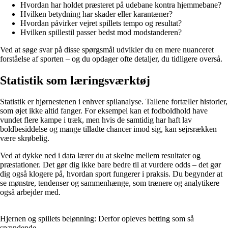
Hvordan har holdet præsteret på udebane kontra hjemmebane?
Hvilken betydning har skader eller karantæner?
Hvordan påvirker vejret spillets tempo og resultat?
Hvilken spillestil passer bedst mod modstanderen?
Ved at søge svar på disse spørgsmål udvikler du en mere nuanceret
forståelse af sporten – og du opdager ofte detaljer, du tidligere overså.
Statistik som læringsværktøj
Statistik er hjørnestenen i enhver spilanalyse. Tallene fortæller historier,
som øjet ikke altid fanger. For eksempel kan et fodboldhold have
vundet flere kampe i træk, men hvis de samtidig har haft lav
boldbesiddelse og mange tilladte chancer imod sig, kan sejrsrækken
være skrøbelig.
Ved at dykke ned i data lærer du at skelne mellem resultater og
præstationer. Det gør dig ikke bare bedre til at vurdere odds – det gør
dig også klogere på, hvordan sport fungerer i praksis. Du begynder at
se mønstre, tendenser og sammenhænge, som trænere og analytikere
også arbejder med.
Hjernen og spillets belønning: Derfor opleves betting som så
spændende