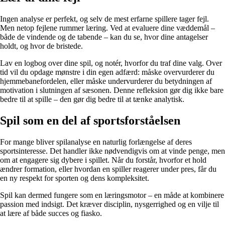
Ingen analyse er perfekt, og selv de mest erfarne spillere tager fejl.
Men netop fejlene rummer læring. Ved at evaluere dine væddemål –
både de vindende og de tabende – kan du se, hvor dine antagelser
holdt, og hvor de bristede.
Lav en logbog over dine spil, og notér, hvorfor du traf dine valg. Over
tid vil du opdage mønstre i din egen adfærd: måske overvurderer du
hjemmebanefordelen, eller måske undervurderer du betydningen af
motivation i slutningen af sæsonen. Denne refleksion gør dig ikke bare
bedre til at spille – den gør dig bedre til at tænke analytisk.
Spil som en del af sportsforståelsen
For mange bliver spilanalyse en naturlig forlængelse af deres
sportsinteresse. Det handler ikke nødvendigvis om at vinde penge, men
om at engagere sig dybere i spillet. Når du forstår, hvorfor et hold
ændrer formation, eller hvordan en spiller reagerer under pres, får du
en ny respekt for sporten og dens kompleksitet.
Spil kan dermed fungere som en læringsmotor – en måde at kombinere
passion med indsigt. Det kræver disciplin, nysgerrighed og en vilje til
at lære af både succes og fiasko.