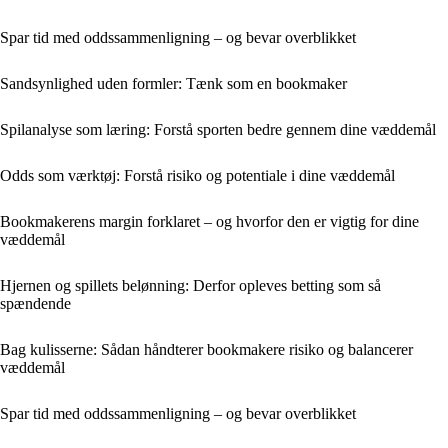
Spar tid med odds­sammenligning – og bevar overblikket
Sandsynlighed uden formler: Tænk som en bookmaker
Spilanalyse som læring: Forstå sporten bedre gennem dine væddemål
Odds som værktøj: Forstå risiko og potentiale i dine væddemål
Bookmakerens margin forklaret – og hvorfor den er vigtig for dine
væddemål
Hjernen og spillets belønning: Derfor opleves betting som så
spændende
Bag kulisserne: Sådan håndterer bookmakere risiko og balancerer
væddemål
Spar tid med odds­sammenligning – og bevar overblikket