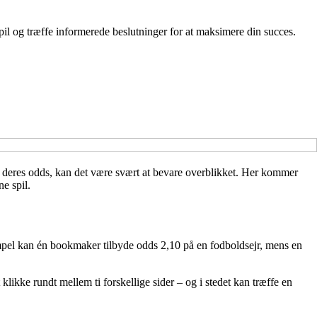
pil og træffe informerede beslutninger for at maksimere din succes.
r deres odds, kan det være svært at bevare overblikket. Her kommer
e spil.
mpel kan én bookmaker tilbyde odds 2,10 på en fodboldsejr, mens en
klikke rundt mellem ti forskellige sider – og i stedet kan træffe en