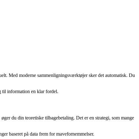
anuelt. Med moderne sammenligningsværktøjer sker det automatisk. Du
til information en klar fordel.
øger du din teoretiske tilbagebetaling. Det er en strategi, som mange
nger baseret på data frem for mavefornemmelser.