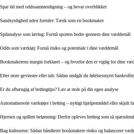
Spar tid med odds­sammenligning – og bevar overblikket
Sandsynlighed uden formler: Tænk som en bookmaker
Spilanalyse som læring: Forstå sporten bedre gennem dine væddemål
Odds som værktøj: Forstå risiko og potentiale i dine væddemål
Bookmakerens margin forklaret – og hvorfor den er vigtig for dine v
Efter store gevinster eller tab: Sådan undgår du følelsesstyret bankrolls
Er du afhængig af bettingtips? Lær at stole på din egen analyse
Automatiserede værktøjer i betting – nyttigt hjælpemiddel eller skjult f
Hjernen og spillets belønning: Derfor opleves betting som så spænden
Bag kulisserne: Sådan håndterer bookmakere risiko og balancerer væ