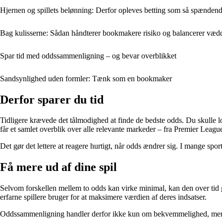
Hjernen og spillets belønning: Derfor opleves betting som så spænden
Bag kulisserne: Sådan håndterer bookmakere risiko og balancerer væ
Spar tid med odds­sammenligning – og bevar overblikket
Sandsynlighed uden formler: Tænk som en bookmaker
Derfor sparer du tid
Tidligere krævede det tålmodighed at finde de bedste odds. Du skulle
får et samlet overblik over alle relevante markeder – fra Premier League t
Det gør det lettere at reagere hurtigt, når odds ændrer sig. I mange spo
Få mere ud af dine spil
Selvom forskellen mellem to odds kan virke minimal, kan den over tid gø
erfarne spillere bruger for at maksimere værdien af deres indsatser.
Odds­sammenligning handler derfor ikke kun om bekvemmelighed, men og