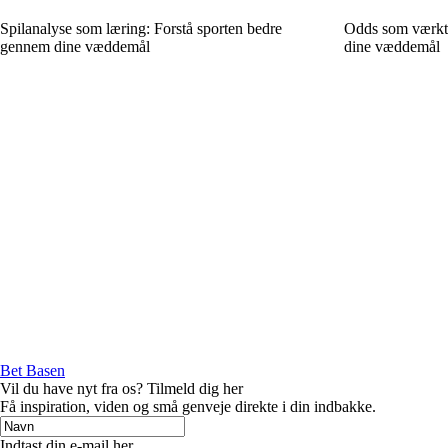
Spilanalyse som læring: Forstå sporten bedre
Odds som værktøj
gennem dine væddemål
dine væddemål
Bet Basen
Vil du have nyt fra os? Tilmeld dig her
Få inspiration, viden og små genveje direkte i din indbakke.
Indtast din e-mail her