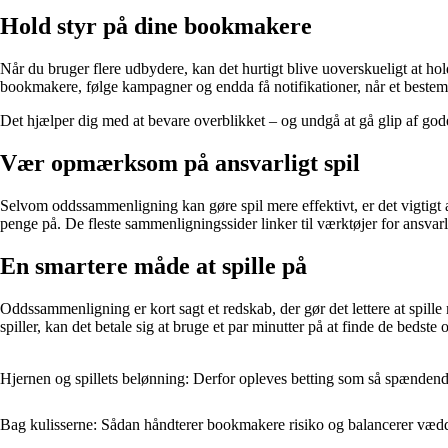
Hold styr på dine bookmakere
Når du bruger flere udbydere, kan det hurtigt blive uoverskueligt at h
bookmakere, følge kampagner og endda få notifikationer, når et bestem
Det hjælper dig med at bevare overblikket – og undgå at gå glip af gode 
Vær opmærksom på ansvarligt spil
Selvom odds­sammenligning kan gøre spil mere effektivt, er det vigtigt a
penge på. De fleste sammenligningssider linker til værktøjer for ansvar
En smartere måde at spille på
Odds­sammenligning er kort sagt et redskab, der gør det lettere at spil
spiller, kan det betale sig at bruge et par minutter på at finde de bedste 
Hjernen og spillets belønning: Derfor opleves betting som så spænden
Bag kulisserne: Sådan håndterer bookmakere risiko og balancerer væ