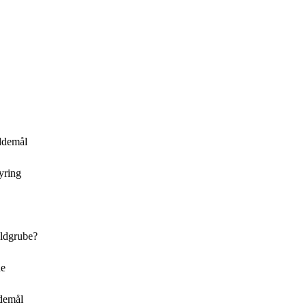
æddemål
tyring
aldgrube?
de
ddemål