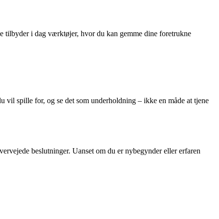
me tilbyder i dag værktøjer, hvor du kan gemme dine foretrukne
du vil spille for, og se det som underholdning – ikke en måde at tjene
lovervejede beslutninger. Uanset om du er nybegynder eller erfaren