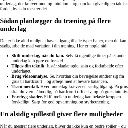
underlag, der kræver mod og intuition – og som kan give dig en taktisk
fordel, hvis du mestrer det.
Sådan planlægger du træning på flere
underlag
Det er ikke altid muligt at have adgang til alle typer baner, men du kan
stadig arbejde med variation i din træning. Her er nogle råd:
Skift underlag, når du kan.
Selv få ugentlige timer på et andet
underlag kan gøre en forskel.
Tilpas din teknik.
Justér slaglængde, spin og fodarbejde efter
underlaget.
Brug videoanalyse.
Se, hvordan din bevægelse ændrer sig fra
grus til hardcourt – og arbejd med at bevare balancen.
Træn mentalt.
Hvert underlag kræver en særlig tilgang. På grus
skal du være tålmodig, på hardcourt offensiv, og på græs intuitiv.
Forebyg skader.
Skift mellem underlag kan belaste kroppen
forskelligt. Sørg for god opvarmning og styrketræning.
En alsidig spillestil giver flere muligheder
Når du mestrer flere underlag, bliver du ikke kun en bedre spiller – du