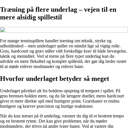
Træning på flere underlag – vejen til en
mere alsidig spillestil
For mange tennisspillere handler træning om teknik, styrke og
udholdenhed – men underlaget spiller en mindst lige så vigtig rolle.
Grus, hardcourt og græs stiller vidt forskellige krav til både bevægelse,
taktik og mentalitet. Ved at træne på flere typer underlag kan du
udvikle en mere fleksibel og komplet spillestil, der gør dig bedre rustet
til at møde enhver modstander og enhver bane.
Hvorfor underlaget betyder så meget
Underlaget påvirker alt fra boldens opspring til tempoet i spillet. På
grus bremses bolden mere, og du får længere dueller, mens hardcourt
giver et mere direkte spil med hurtigere point. Græsbaner er endnu
hurtigere og kræver præcision og hurtige reaktioner.
Når du kun træner på ét underlag, vænner du dig til et bestemt tempo
og en bestemt rytme. Det kan give problemer, når du møder
modstandere, der trives på andre typer baner. Ved at variere din