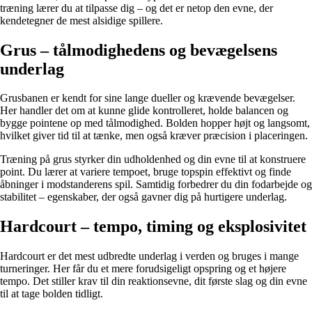
træning lærer du at tilpasse dig – og det er netop den evne, der
kendetegner de mest alsidige spillere.
Grus – tålmodighedens og bevægelsens
underlag
Grusbanen er kendt for sine lange dueller og krævende bevægelser.
Her handler det om at kunne glide kontrolleret, holde balancen og
bygge pointene op med tålmodighed. Bolden hopper højt og langsomt,
hvilket giver tid til at tænke, men også kræver præcision i placeringen.
Træning på grus styrker din udholdenhed og din evne til at konstruere
point. Du lærer at variere tempoet, bruge topspin effektivt og finde
åbninger i modstanderens spil. Samtidig forbedrer du din fodarbejde og
stabilitet – egenskaber, der også gavner dig på hurtigere underlag.
Hardcourt – tempo, timing og eksplosivitet
Hardcourt er det mest udbredte underlag i verden og bruges i mange
turneringer. Her får du et mere forudsigeligt opspring og et højere
tempo. Det stiller krav til din reaktionsevne, dit første slag og din evne
til at tage bolden tidligt.