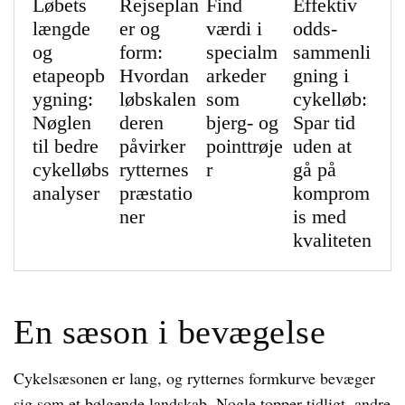
Løbets
Rejseplan
Find
Effektiv
længde
er og
værdi i
odds-
og
form:
specialm
sammenli
etapeopb
Hvordan
arkeder
gning i
ygning:
løbskalen
som
cykelløb:
Nøglen
deren
bjerg- og
Spar tid
til bedre
påvirker
pointtrøje
uden at
cykelløbs
rytternes
r
gå på
analyser
præstatio
komprom
ner
is med
kvaliteten
En sæson i bevægelse
Cykelsæsonen er lang, og rytternes formkurve bevæger
sig som et bølgende landskab. Nogle topper tidligt, andre