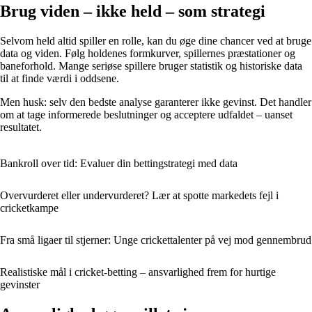
Brug viden – ikke held – som strategi
Selvom held altid spiller en rolle, kan du øge dine chancer ved at bruge
data og viden. Følg holdenes formkurver, spillernes præstationer og
baneforhold. Mange seriøse spillere bruger statistik og historiske data
til at finde værdi i oddsene.
Men husk: selv den bedste analyse garanterer ikke gevinst. Det handler
om at tage informerede beslutninger og acceptere udfaldet – uanset
resultatet.
Bankroll over tid: Evaluer din bettingstrategi med data
Overvurderet eller undervurderet? Lær at spotte markedets fejl i
cricketkampe
Fra små ligaer til stjerner: Unge crickettalenter på vej mod gennembrud
Realistiske mål i cricket-betting – ansvarlighed frem for hurtige
gevinster