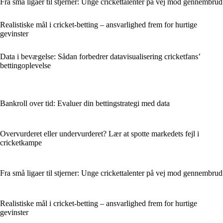
Fra små ligaer til stjerner: Unge crickettalenter på vej mod gennembrud
Realistiske mål i cricket-betting – ansvarlighed frem for hurtige
gevinster
Data i bevægelse: Sådan forbedrer datavisualisering cricketfans’
bettingoplevelse
Bankroll over tid: Evaluer din bettingstrategi med data
Overvurderet eller undervurderet? Lær at spotte markedets fejl i
cricketkampe
Fra små ligaer til stjerner: Unge crickettalenter på vej mod gennembrud
Realistiske mål i cricket-betting – ansvarlighed frem for hurtige
gevinster