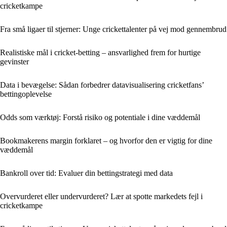
cricketkampe
Fra små ligaer til stjerner: Unge crickettalenter på vej mod gennembrud
Realistiske mål i cricket-betting – ansvarlighed frem for hurtige
gevinster
Data i bevægelse: Sådan forbedrer datavisualisering cricketfans’
bettingoplevelse
Odds som værktøj: Forstå risiko og potentiale i dine væddemål
Bookmakerens margin forklaret – og hvorfor den er vigtig for dine
væddemål
Bankroll over tid: Evaluer din bettingstrategi med data
Overvurderet eller undervurderet? Lær at spotte markedets fejl i
cricketkampe