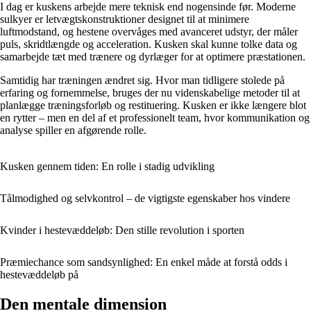
I dag er kuskens arbejde mere teknisk end nogensinde før. Moderne
sulkyer er letvægtskonstruktioner designet til at minimere
luftmodstand, og hestene overvåges med avanceret udstyr, der måler
puls, skridtlængde og acceleration. Kusken skal kunne tolke data og
samarbejde tæt med trænere og dyrlæger for at optimere præstationen.
Samtidig har træningen ændret sig. Hvor man tidligere stolede på
erfaring og fornemmelse, bruges der nu videnskabelige metoder til at
planlægge træningsforløb og restituering. Kusken er ikke længere blot
en rytter – men en del af et professionelt team, hvor kommunikation og
analyse spiller en afgørende rolle.
Kusken gennem tiden: En rolle i stadig udvikling
Tålmodighed og selvkontrol – de vigtigste egenskaber hos vindere
Kvinder i hestevæddeløb: Den stille revolution i sporten
Præmiechance som sandsynlighed: En enkel måde at forstå odds i
hestevæddeløb på
Den mentale dimension