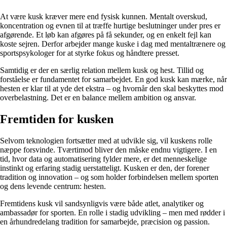
At være kusk kræver mere end fysisk kunnen. Mentalt overskud,
koncentration og evnen til at træffe hurtige beslutninger under pres er
afgørende. Et løb kan afgøres på få sekunder, og en enkelt fejl kan
koste sejren. Derfor arbejder mange kuske i dag med mentaltrænere og
sportspsykologer for at styrke fokus og håndtere presset.
Samtidig er der en særlig relation mellem kusk og hest. Tillid og
forståelse er fundamentet for samarbejdet. En god kusk kan mærke, når
hesten er klar til at yde det ekstra – og hvornår den skal beskyttes mod
overbelastning. Det er en balance mellem ambition og ansvar.
Fremtiden for kusken
Selvom teknologien fortsætter med at udvikle sig, vil kuskens rolle
næppe forsvinde. Tværtimod bliver den måske endnu vigtigere. I en
tid, hvor data og automatisering fylder mere, er det menneskelige
instinkt og erfaring stadig uerstatteligt. Kusken er den, der forener
tradition og innovation – og som holder forbindelsen mellem sporten
og dens levende centrum: hesten.
Fremtidens kusk vil sandsynligvis være både atlet, analytiker og
ambassadør for sporten. En rolle i stadig udvikling – men med rødder i
en århundredelang tradition for samarbejde, præcision og passion.