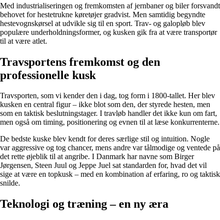
Med industrialiseringen og fremkomsten af jernbaner og biler forsvandt
behovet for hestetrukne køretøjer gradvist. Men samtidig begyndte
hestevognskørsel at udvikle sig til en sport. Trav- og galopløb blev
populære underholdningsformer, og kusken gik fra at være transportør
til at være atlet.
Travsportens fremkomst og den
professionelle kusk
Travsporten, som vi kender den i dag, tog form i 1800-tallet. Her blev
kusken en central figur – ikke blot som den, der styrede hesten, men
som en taktisk beslutningstager. I travløb handler det ikke kun om fart,
men også om timing, positionering og evnen til at læse konkurrenterne.
De bedste kuske blev kendt for deres særlige stil og intuition. Nogle
var aggressive og tog chancer, mens andre var tålmodige og ventede på
det rette øjeblik til at angribe. I Danmark har navne som Birger
Jørgensen, Steen Juul og Jeppe Juel sat standarden for, hvad det vil
sige at være en topkusk – med en kombination af erfaring, ro og taktisk
snilde.
Teknologi og træning – en ny æra