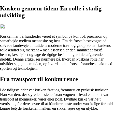
Kusken gennem tiden: En rolle i stadig
udvikling
Kusken har i århundreder været et symbol på kontrol, præcision og
samarbejde mellem menneske og hest. Fra de første hestevogne på
støvede landeveje til nutidens moderne trav- og galopløb har kuskens
rolle ændret sig markant – men essensen er den samme: at forstå
hesten, læse løbet og tage de rigtige beslutninger i det afgørende
øjeblik. Denne artikel ser nærmere på, hvordan kuskens rolle har
udviklet sig gennem tiden, og hvordan den fortsat forandres i takt med
sporten og teknologien.
Fra transport til konkurrence
I de tidligste tider var kusken først og fremmest en praktisk funktion.
Han var den, der styrede hestene foran vognen – hvad enten det var til
transport af mennesker, varer eller post. Dygtige kuske var højt
værdsatte, for deres evne til at håndtere heste under vanskelige forhold
kunne betyde forskellen mellem en sikker rejse og en ulykke.