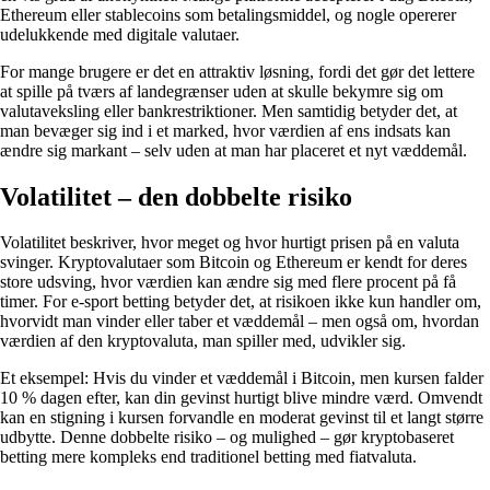
Ethereum eller stablecoins som betalingsmiddel, og nogle opererer
udelukkende med digitale valutaer.
For mange brugere er det en attraktiv løsning, fordi det gør det lettere
at spille på tværs af landegrænser uden at skulle bekymre sig om
valutaveksling eller bankrestriktioner. Men samtidig betyder det, at
man bevæger sig ind i et marked, hvor værdien af ens indsats kan
ændre sig markant – selv uden at man har placeret et nyt væddemål.
Volatilitet – den dobbelte risiko
Volatilitet beskriver, hvor meget og hvor hurtigt prisen på en valuta
svinger. Kryptovalutaer som Bitcoin og Ethereum er kendt for deres
store udsving, hvor værdien kan ændre sig med flere procent på få
timer. For e-sport betting betyder det, at risikoen ikke kun handler om,
hvorvidt man vinder eller taber et væddemål – men også om, hvordan
værdien af den kryptovaluta, man spiller med, udvikler sig.
Et eksempel: Hvis du vinder et væddemål i Bitcoin, men kursen falder
10 % dagen efter, kan din gevinst hurtigt blive mindre værd. Omvendt
kan en stigning i kursen forvandle en moderat gevinst til et langt større
udbytte. Denne dobbelte risiko – og mulighed – gør kryptobaseret
betting mere kompleks end traditionel betting med fiatvaluta.