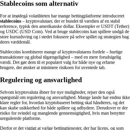
Stablecoins som alternativ
For at imødegå volatiliteten har mange bettingplatforme introduceret
stablecoins
– kryptovalutaer, der er bundet til værdien af en stabil
reference, typisk den amerikanske dollar. Eksempler er USDT (Tether)
og USDC (USD Coin). Ved at bruge stablecoins kan spillere undgå de
store kursudsving og i stedet fokusere på selve spillet og strategien bag
deres væddemål.
Stablecoins kombinerer mange af kryptovalutaens fordele – hurtige
transaktioner og global tilgængelighed – med en mere forudsigelig
værdi. Det gør dem til et populært valg for både nye og erfarne
brugere, der ønsker at minimere risikoen for uventede tab.
Regulering og ansvarlighed
Selvom kryptovaluta åbner for nye muligheder, rejser den også
spørgsmål om regulering og ansvarlighed. Mange lande har endnu ikke
klare regler for, hvordan kryptobaseret betting skal håndteres, og det
kan skabe usikkerhed for både spillere og udbydere. Derudover er der
risiko for svindel og manglende gennemsigtighed, hvis man benytter
uregulerede platforme.
Derfor er det vigtigt at vælge bettingtjenester, der har licens, og som