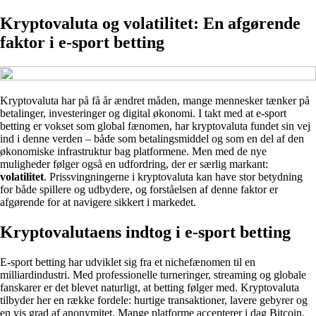
Kryptovaluta og volatilitet: En afgørende
faktor i e-sport betting
Kryptovaluta har på få år ændret måden, mange mennesker tænker på
betalinger, investeringer og digital økonomi. I takt med at e-sport
betting er vokset som global fænomen, har kryptovaluta fundet sin vej
ind i denne verden – både som betalingsmiddel og som en del af den
økonomiske infrastruktur bag platformene. Men med de nye
muligheder følger også en udfordring, der er særlig markant:
volatilitet
. Prissvingningerne i kryptovaluta kan have stor betydning
for både spillere og udbydere, og forståelsen af denne faktor er
afgørende for at navigere sikkert i markedet.
Kryptovalutaens indtog i e-sport betting
E-sport betting har udviklet sig fra et nichefænomen til en
milliardindustri. Med professionelle turneringer, streaming og globale
fanskarer er det blevet naturligt, at betting følger med. Kryptovaluta
tilbyder her en række fordele: hurtige transaktioner, lavere gebyrer og
en vis grad af anonymitet. Mange platforme accepterer i dag Bitcoin,