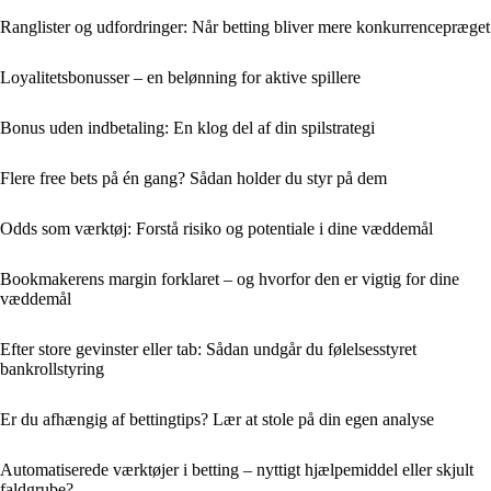
Ranglister og udfordringer: Når betting bliver mere konkurrencepræget
Loyalitetsbonusser – en belønning for aktive spillere
Bonus uden indbetaling: En klog del af din spilstrategi
Flere free bets på én gang? Sådan holder du styr på dem
Odds som værktøj: Forstå risiko og potentiale i dine væddemål
Bookmakerens margin forklaret – og hvorfor den er vigtig for dine
væddemål
Efter store gevinster eller tab: Sådan undgår du følelsesstyret
bankrollstyring
Er du afhængig af bettingtips? Lær at stole på din egen analyse
Automatiserede værktøjer i betting – nyttigt hjælpemiddel eller skjult
faldgrube?