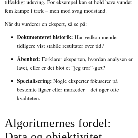
tilfældigt udsving. For eksempel kan et hold have vundet
fem kampe i træk – men mod svag modstand.
Når du vurderer en ekspert, så se på:
Dokumenteret historik:
Har vedkommende
tidligere vist stabile resultater over tid?
Åbenhed:
Forklarer eksperten, hvordan analysen er
lavet, eller er det blot et “jeg tror”-gæt?
Specialisering:
Nogle eksperter fokuserer på
bestemte ligaer eller markeder – det øger ofte
kvaliteten.
Algoritmernes fordel:
Data og objektivitet