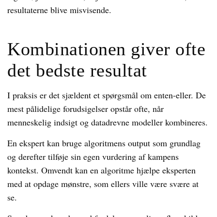
resultaterne blive misvisende.
Kombinationen giver ofte
det bedste resultat
I praksis er det sjældent et spørgsmål om enten-eller. De
mest pålidelige forudsigelser opstår ofte, når
menneskelig indsigt og datadrevne modeller kombineres.
En ekspert kan bruge algoritmens output som grundlag
og derefter tilføje sin egen vurdering af kampens
kontekst. Omvendt kan en algoritme hjælpe eksperten
med at opdage mønstre, som ellers ville være svære at
se.