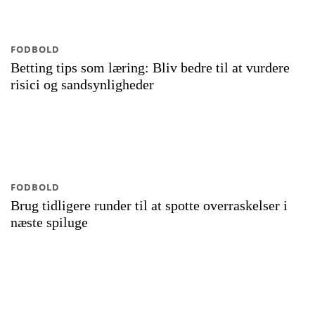
FODBOLD
Betting tips som læring: Bliv bedre til at vurdere
risici og sandsynligheder
FODBOLD
Brug tidligere runder til at spotte overraskelser i
næste spiluge