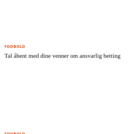
FODBOLD
Tal åbent med dine venner om ansvarlig betting
FODBOLD