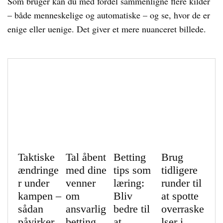
Som bruger kan du med fordel sammenligne flere kilder
– både menneskelige og automatiske – og se, hvor de er
enige eller uenige. Det giver et mere nuanceret billede.
Taktiske
Tal åbent
Betting
Brug
ændringe
med dine
tips som
tidligere
r under
venner
læring:
runder til
kampen –
om
Bliv
at spotte
sådan
ansvarlig
bedre til
overraske
påvirker
betting
at
lser i