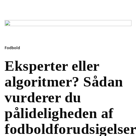
Fodbold
Eksperter eller
algoritmer? Sådan
vurderer du
pålideligheden af
fodboldforudsigelse